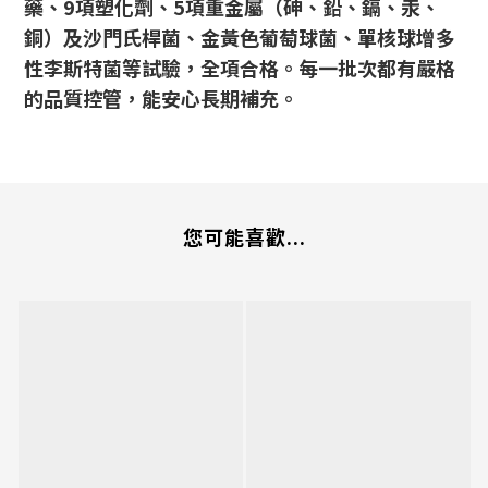
藥、9項塑化劑、5項重金屬（砷、鉛、鎘、汞、
銅）及沙門氏桿菌、金黃色葡萄球菌、單核球增多
性李斯特菌等試驗，全項合格。每一批次都有嚴格
的品質控管，能安心長期補充。
您可能喜歡...