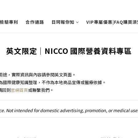
檢驗專利
合作通路
日珂報你知
VIP專屬優惠|FAQ購買須
英文限定｜NICCO 國際營養資料專區
用途，實際資訊與內容請參閱英文頁面。
為國際健康知識整理，不作為本地商品宣傳或醫療依據。
，請回到
官網首頁
或聯繫我們。
nce. Not intended for domestic advertising, promotion, or medical use