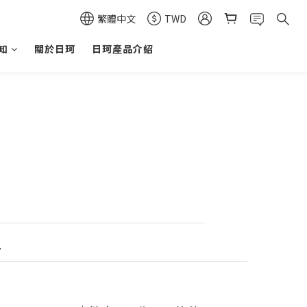
繁體中文
TWD
知
關於日珂
日珂產品介紹
.