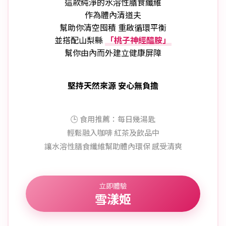
這款純淨的水溶性膳食纖維
作為體內清道夫
幫助你清空囤積 重啟循環平衡
並搭配山梨縣
「桃子神經醯胺」
幫你由內而外建立健康屏障
堅持天然來源 安心無負擔
🕒 食用推薦：
每日幾湯匙
輕鬆融入咖啡 紅茶及飲品中
讓水溶性膳食纖維幫助體內環保 感受清爽
立即體驗
雪漾姬