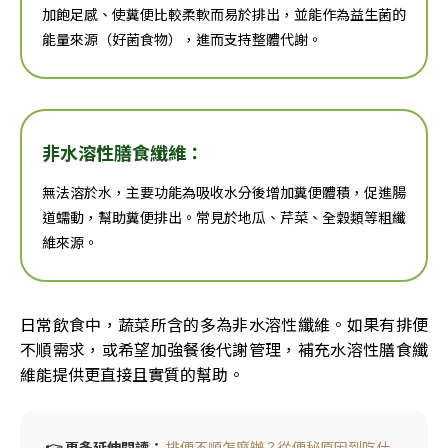
加飽足感、使糞便比較柔軟而易於排出，並能作為益生菌的
能量來源（好菌食物），進而支持整體代謝。
非水溶性膳食纖維：
無法溶於水，主要功能為吸收水分後增加糞便體積，促進腸
道蠕動，幫助糞便排出。常見於地瓜、芹菜、全穀類等粗纖
維來源。
日常飲食中，蔬菜所含的多為非水溶性纖維。如果有排便
不順需求，或希望加強餐後代謝管理，補充水溶性膳食纖
維能提供更直接且實質的幫助。
👉 更多延伸閱讀：
排便不順怎麼辦？從便秘原因到吃什