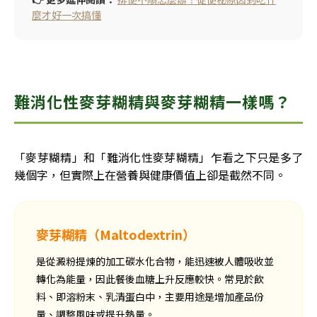
麼才好一次搞懂
難消化性麥芽糊精與麥芽糊精一樣嗎？
「麥芽糊精」和「難消化性麥芽糊精」乍看之下只是多了
幾個字，但實際上在營養與健康價值上卻是截然不同。
麥芽糊精（Maltodextrin）
是從澱粉提煉的加工碳水化合物，能迅速被人體吸收並
轉化為能量，因此餐後血糖上升反應較快。常見於飲
料、即溶粉末、乳清蛋白中，主要用途是增加產品份
量、調整風味或提升熱量。