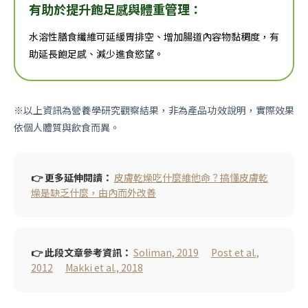
有助於提升飽足感與體重管理：
水溶性膳食纖維可延緩胃排空、增加腸道內容物黏稠度，有
助延長飽足感、減少進食慾望。
※以上資訊為營養學研究觀察結果，非為產品功效說明，實際效果
依個人體質與飲食而異。
👉 更多延伸閱讀：
皮膚乾燥吃什麼維他命？搞懂皮膚乾
燥是缺乏什麼，由內而外改善
👉 此段文章參考資訊：
Soliman, 2019
Post et al.,
2012
Makki et al., 2018