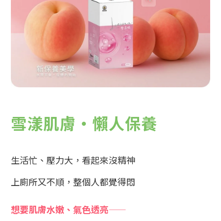
雪漾肌膚・懶人保養
生活忙、壓力大，看起來沒精神
上廁所又不順，整個人都覺得悶
想要肌膚水嫩、氣色透亮
——