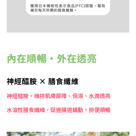
內在順暢・外在透亮
神經醯胺 × 膳食纖維
神經醯胺，維持肌膚屏障、保濕、水潤透亮
水溶性膳食纖維，促進腸道蠕動，排便順暢